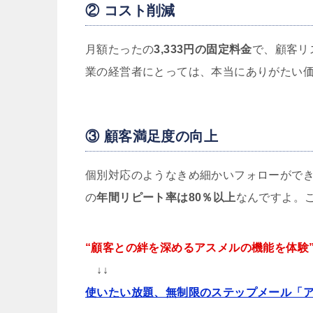
② コスト削減
月額たったの
3,333円の固定料金
で、顧客リ
業の経営者にとっては、本当にありがたい
③ 顧客満足度の向上
個別対応のようなきめ細かいフォローがで
の
年間リピート率は80％以上
なんですよ。
“顧客との絆を深めるアスメルの機能を体験
↓↓
使いたい放題、無制限のステップメール「