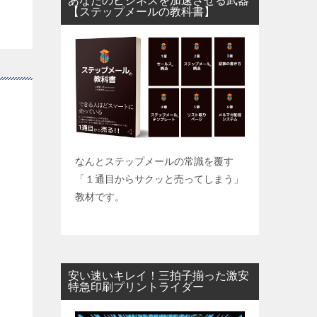
あなたのビジネスを加速させる武器
【ステップメールの教科書】
なんとステップメールの常識を覆す
「１通目からサクッと売ってしまう」
教材です。
安い速いキレイ！三拍子揃った激安
特急印刷プリントライダー