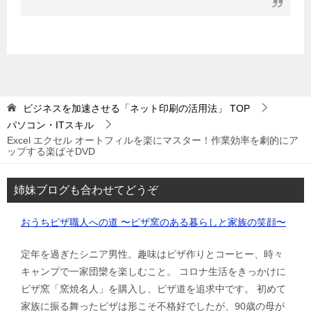
ビジネスを加速させる「ネット印刷の活用法」
TOP
パソコン・ITスキル
Excel エクセル オートフィルを楽にマスター！作業効率を劇的にア
ップする楽ぱそDVD
姉妹ブログも合わせてどうぞ
おうちピザ職人への道 〜ピザ窯のある暮らしと家族の笑顔〜
定年を過ぎたシニア男性。趣味はピザ作りとコーヒー、時々
キャンプで一家団欒を楽しむこと。 コロナ生活をきっかけに
ピザ窯「窯焼名人」を購入し、ピザ道を追求中です。 初めて
家族に振る舞ったピザは形こそ不格好でしたが、90歳の母が