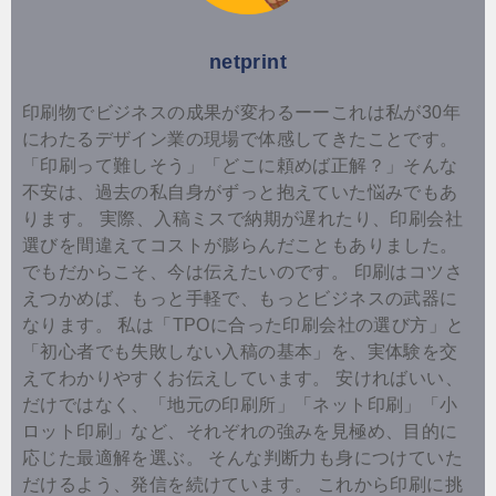
netprint
印刷物でビジネスの成果が変わるーーこれは私が30年
にわたるデザイン業の現場で体感してきたことです。
「印刷って難しそう」「どこに頼めば正解？」そんな
不安は、過去の私自身がずっと抱えていた悩みでもあ
ります。 実際、入稿ミスで納期が遅れたり、印刷会社
選びを間違えてコストが膨らんだこともありました。
でもだからこそ、今は伝えたいのです。 印刷はコツさ
えつかめば、もっと手軽で、もっとビジネスの武器に
なります。 私は「TPOに合った印刷会社の選び方」と
「初心者でも失敗しない入稿の基本」を、実体験を交
えてわかりやすくお伝えしています。 安ければいい、
だけではなく、「地元の印刷所」「ネット印刷」「小
ロット印刷」など、それぞれの強みを見極め、目的に
応じた最適解を選ぶ。 そんな判断力も身につけていた
だけるよう、発信を続けています。 これから印刷に挑