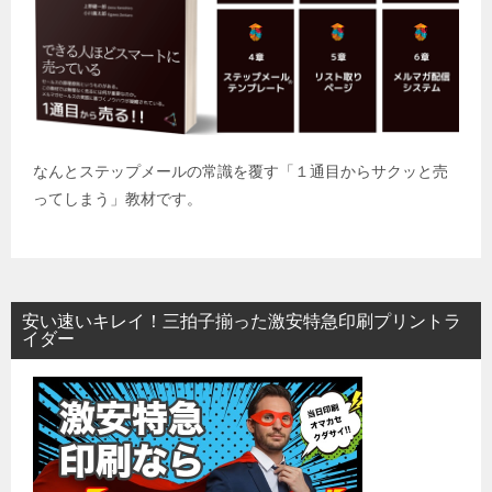
なんとステップメールの常識を覆す「１通目からサクッと売
ってしまう」教材です。
安い速いキレイ！三拍子揃った激安特急印刷プリントラ
イダー