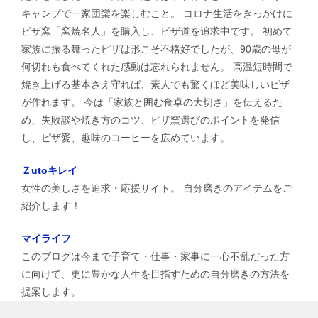
キャンプで一家団欒を楽しむこと。 コロナ生活をきっかけに
ピザ窯「窯焼名人」を購入し、ピザ道を追求中です。 初めて
家族に振る舞ったピザは形こそ不格好でしたが、90歳の母が
何切れも食べてくれた感動は忘れられません。 高温短時間で
焼き上げる基本さえ守れば、素人でも驚くほど美味しいピザ
が作れます。 今は「家族と囲む食卓の大切さ」を伝えるた
め、失敗談や焼き方のコツ、ピザ窯選びのポイントを発信
し、ピザ愛、趣味のコーヒーを広めています。
Ｚutoキレイ
女性の美しさを追求・応援サイト。 自分磨きのアイテムをご
紹介します！
マイライフ
このブログは今まで子育て・仕事・家事に一心不乱だった方
に向けて、更に豊かな人生を目指すための自分磨きの方法を
提案します。