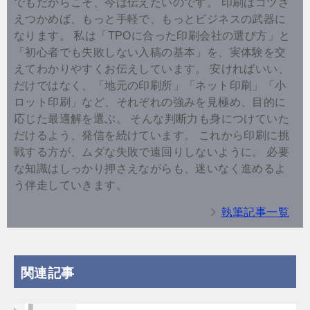
でもだからこそ、今は伝えたいのです。 印刷はコツさ
えつかめば、もっと手軽で、もっとビジネスの武器に
なります。 私は「TPOに合った印刷会社の選び方」と
「初心者でも失敗しない入稿の基本」を、実体験を交
えてわかりやすくお伝えしています。 安ければいい、
だけではなく、「地元の印刷所」「ネット印刷」「小
ロット印刷」など、それぞれの強みを見極め、目的に
応じた最適解を選ぶ。 そんな判断力も身につけていた
だけるよう、発信を続けています。 これから印刷に挑
戦する方が、ムダな失敗で遠回りしないように。 必要
な知識はしっかり押さえながらも、迷いなく進めるよ
う伴走していきます。
執筆記事一覧
関連記事