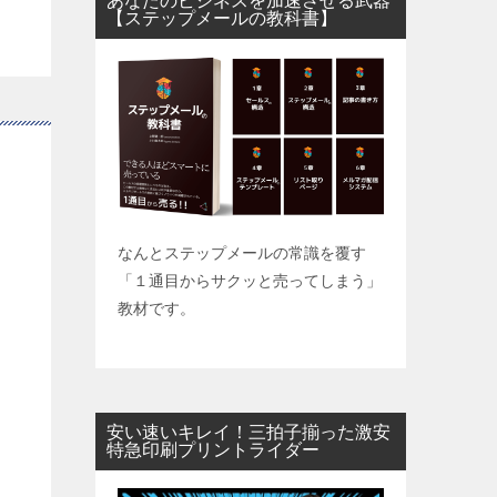
あなたのビジネスを加速させる武器
【ステップメールの教科書】
なんとステップメールの常識を覆す
「１通目からサクッと売ってしまう」
教材です。
安い速いキレイ！三拍子揃った激安
特急印刷プリントライダー