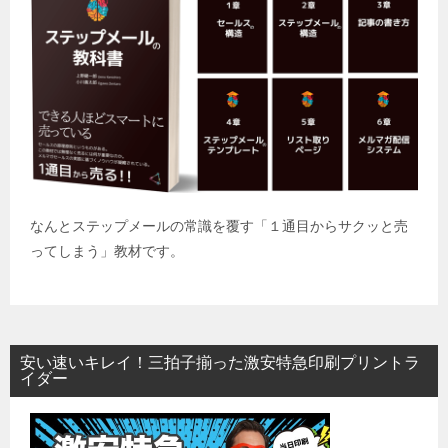
なんとステップメールの常識を覆す「１通目からサクッと売
ってしまう」教材です。
安い速いキレイ！三拍子揃った激安特急印刷プリントラ
イダー