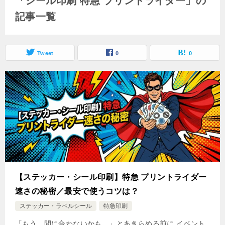
「シール印刷 特急 プリントライダー」の
記事一覧
Tweet
0
0
【ステッカー・シール印刷】特急 プリントライダー
速さの秘密／最安で使うコツは？
ステッカー・ラベルシール
特急印刷
「もう、間に合わないかも…」とあきらめる前に イベント