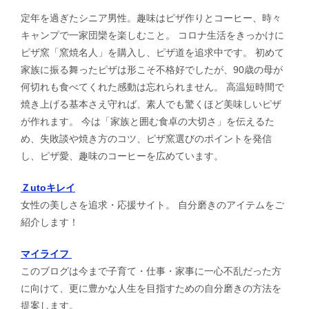
定年を過ぎたシニア男性。趣味はピザ作りとコーヒー、時々
キャンプで一家団欒を楽しむこと。 コロナ生活をきっかけに
ピザ窯「窯焼名人」を購入し、ピザ道を追求中です。 初めて
家族に振る舞ったピザは形こそ不格好でしたが、90歳の母が
何切れも食べてくれた感動は忘れられません。 高温短時間で
焼き上げる基本さえ守れば、素人でも驚くほど美味しいピザ
が作れます。 今は「家族と囲む食卓の大切さ」を伝えるた
め、失敗談や焼き方のコツ、ピザ窯選びのポイントを発信
し、ピザ愛、趣味のコーヒーを広めています。
Ｚutoキレイ
女性の美しさを追求・応援サイト。 自分磨きのアイテムをご
紹介します！
マイライフ
このブログは今まで子育て・仕事・家事に一心不乱だった方
に向けて、更に豊かな人生を目指すための自分磨きの方法を
提案します。