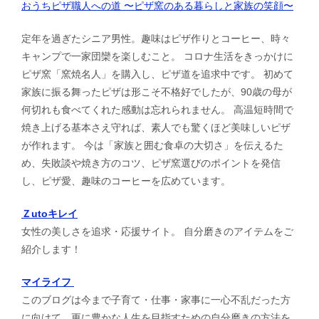
おうちピザ職人への道 〜ピザ窯のある暮らしと家族の笑顔〜
定年を過ぎたシニア男性。趣味はピザ作りとコーヒー、時々
キャンプで一家団欒を楽しむこと。 コロナ生活をきっかけに
ピザ窯「窯焼名人」を購入し、ピザ道を追求中です。 初めて
家族に振る舞ったピザは形こそ不格好でしたが、90歳の母が
何切れも食べてくれた感動は忘れられません。 高温短時間で
焼き上げる基本さえ守れば、素人でも驚くほど美味しいピザ
が作れます。 今は「家族と囲む食卓の大切さ」を伝えるた
め、失敗談や焼き方のコツ、ピザ窯選びのポイントを発信
し、ピザ愛、趣味のコーヒーを広めています。
Ｚutoキレイ
女性の美しさを追求・応援サイト。 自分磨きのアイテムをご
紹介します！
マイライフ
このブログは今まで子育て・仕事・家事に一心不乱だった方
に向けて、更に豊かな人生を目指すための自分磨きの方法を