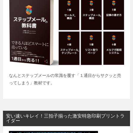
なんとステップメールの常識を覆す「１通目からサクッと売
ってしまう」教材です。
安い速いキレイ！三拍子揃った激安特急印刷プリントラ
イダー