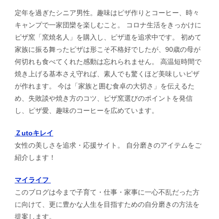
定年を過ぎたシニア男性。趣味はピザ作りとコーヒー、時々
キャンプで一家団欒を楽しむこと。 コロナ生活をきっかけに
ピザ窯「窯焼名人」を購入し、ピザ道を追求中です。 初めて
家族に振る舞ったピザは形こそ不格好でしたが、90歳の母が
何切れも食べてくれた感動は忘れられません。 高温短時間で
焼き上げる基本さえ守れば、素人でも驚くほど美味しいピザ
が作れます。 今は「家族と囲む食卓の大切さ」を伝えるた
め、失敗談や焼き方のコツ、ピザ窯選びのポイントを発信
し、ピザ愛、趣味のコーヒーを広めています。
Ｚutoキレイ
女性の美しさを追求・応援サイト。 自分磨きのアイテムをご
紹介します！
マイライフ
このブログは今まで子育て・仕事・家事に一心不乱だった方
に向けて、更に豊かな人生を目指すための自分磨きの方法を
提案します。