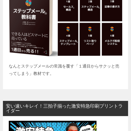
なんとステップメールの常識を覆す「１通目からサクッと売
ってしまう」教材です。
安い速いキレイ！三拍子揃った激安特急印刷プリントラ
イダー