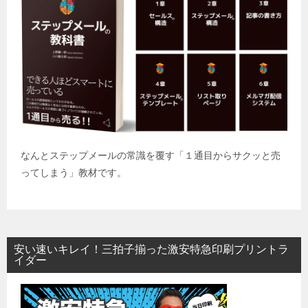
なんとステップメールの常識を覆す「１通目からサクッと売
ってしまう」教材です。
安い速いキレイ！三拍子揃った激安特急印刷プリントラ
イダー