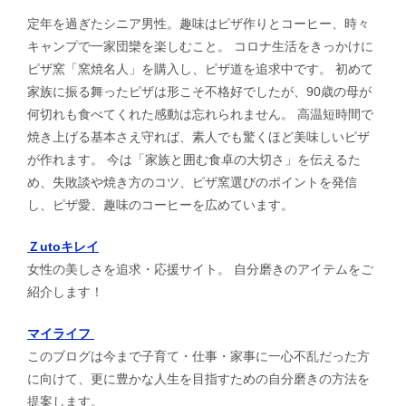
定年を過ぎたシニア男性。趣味はピザ作りとコーヒー、時々
キャンプで一家団欒を楽しむこと。 コロナ生活をきっかけに
ピザ窯「窯焼名人」を購入し、ピザ道を追求中です。 初めて
家族に振る舞ったピザは形こそ不格好でしたが、90歳の母が
何切れも食べてくれた感動は忘れられません。 高温短時間で
焼き上げる基本さえ守れば、素人でも驚くほど美味しいピザ
が作れます。 今は「家族と囲む食卓の大切さ」を伝えるた
め、失敗談や焼き方のコツ、ピザ窯選びのポイントを発信
し、ピザ愛、趣味のコーヒーを広めています。
Ｚutoキレイ
女性の美しさを追求・応援サイト。 自分磨きのアイテムをご
紹介します！
マイライフ
このブログは今まで子育て・仕事・家事に一心不乱だった方
に向けて、更に豊かな人生を目指すための自分磨きの方法を
提案します。