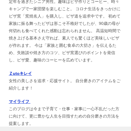
定年を過ぎたシニア男性。趣味はピザ作りとコーヒー、時々
キャンプで一家団欒を楽しむこと。 コロナ生活をきっかけに
ピザ窯「窯焼名人」を購入し、ピザ道を追求中です。 初めて
家族に振る舞ったピザは形こそ不格好でしたが、90歳の母が
何切れも食べてくれた感動は忘れられません。 高温短時間で
焼き上げる基本さえ守れば、素人でも驚くほど美味しいピザ
が作れます。 今は「家族と囲む食卓の大切さ」を伝えるた
め、失敗談や焼き方のコツ、ピザ窯選びのポイントを発信
し、ピザ愛、趣味のコーヒーを広めています。
Ｚutoキレイ
女性の美しさを追求・応援サイト。 自分磨きのアイテムをご
紹介します！
マイライフ
このブログは今まで子育て・仕事・家事に一心不乱だった方
に向けて、更に豊かな人生を目指すための自分磨きの方法を
提案します。