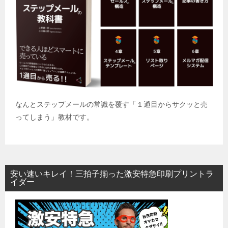
なんとステップメールの常識を覆す「１通目からサクッと売
ってしまう」教材です。
安い速いキレイ！三拍子揃った激安特急印刷プリントラ
イダー