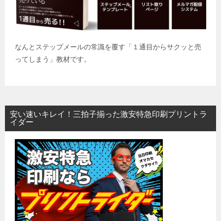
なんとステップメールの常識を覆す「１通目からサクッと売
ってしまう」教材です。
安い速いキレイ！三拍子揃った激安特急印刷プリントラ
イダー