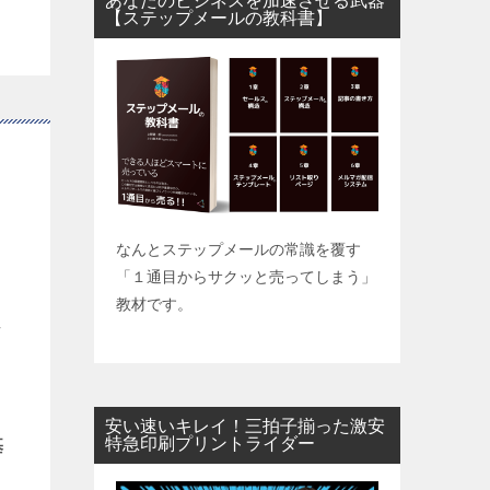
あなたのビジネスを加速させる武器
【ステップメールの教科書】
なんとステップメールの常識を覆す
「１通目からサクッと売ってしまう」
教材です。
方
安い速いキレイ！三拍子揃った激安
特急印刷プリントライダー
基