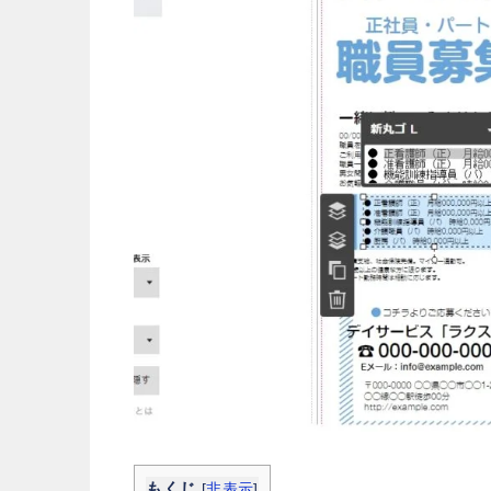
もくじ
[
非表示
]