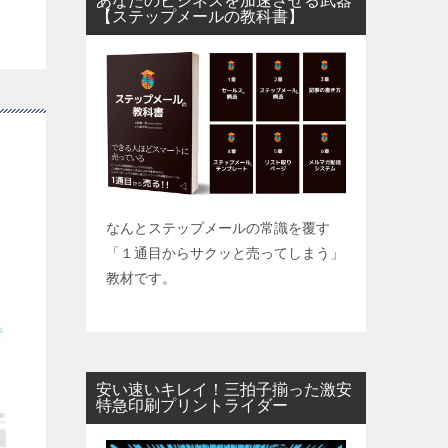
あなたのビジネスを加速させる武器
【ステップメールの教科書】
なんとステップメールの常識を覆す
「１通目からサクッと売ってしまう」
教材です。
安い速いキレイ！三拍子揃った激安
特急印刷プリントライダー