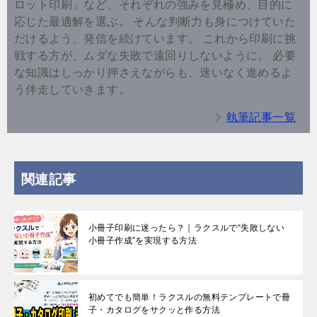
ロット印刷」など、それぞれの強みを見極め、目的に
応じた最適解を選ぶ。 そんな判断力も身につけていた
だけるよう、発信を続けています。 これから印刷に挑
戦する方が、ムダな失敗で遠回りしないように。 必要
な知識はしっかり押さえながらも、迷いなく進めるよ
う伴走していきます。
執筆記事一覧
関連記事
小冊子印刷に迷ったら？｜ラクスルで“失敗しない
小冊子作成”を実現する方法
初めてでも簡単！ラクスルの無料テンプレートで冊
子・カタログをサクッと作る方法